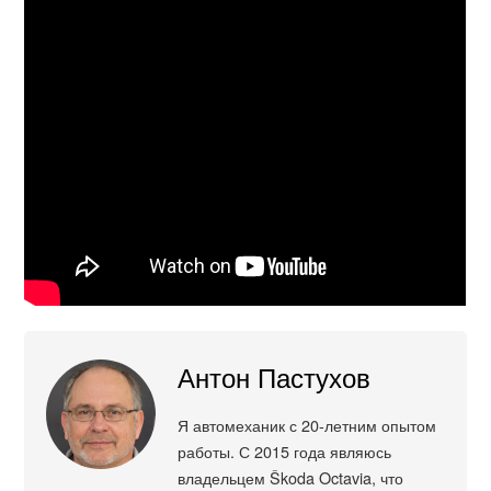
Антон Пастухов
Я автомеханик с 20-летним опытом
работы. С 2015 года являюсь
владельцем Škoda Octavia, что