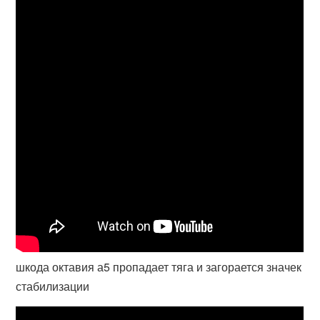
шкода октавия а5 пропадает тяга и загорается значек
стабилизации