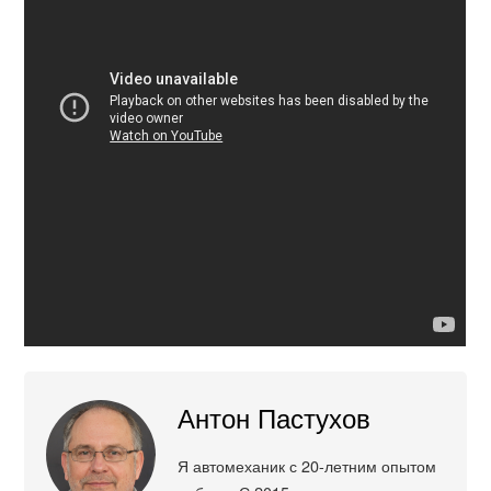
Антон Пастухов
Я автомеханик с 20-летним опытом