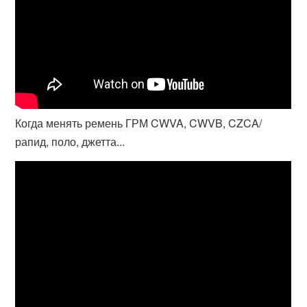
Когда менять ремень ГРМ CWVA, CWVB, CZCA/
рапид, поло, джетта...