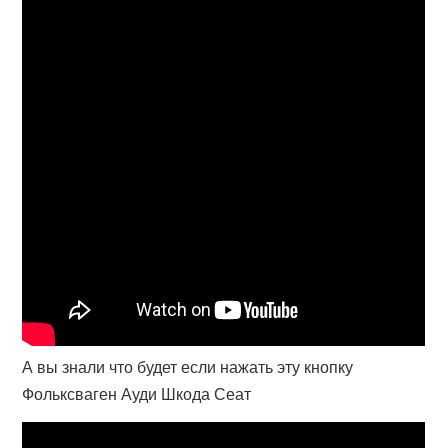
А вы знали что будет если нажать эту кнопку
Фольксваген Ауди Шкода Сеат