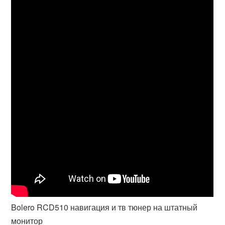
Bolero RCD510 навигация и тв тюнер на штатный
монитор