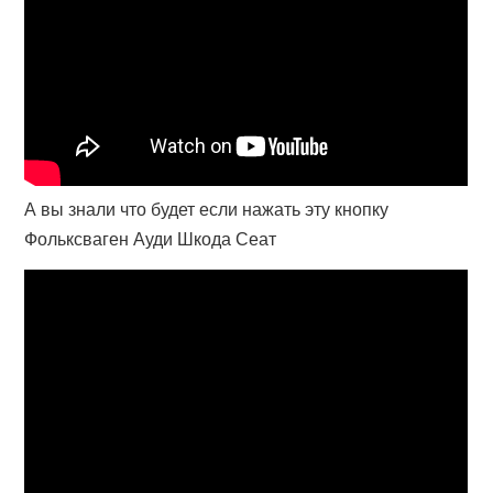
А вы знали что будет если нажать эту кнопку
Фольксваген Ауди Шкода Сеат