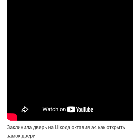
Заклинила дверь на Шкода октавия а4 как открыть
замок двери