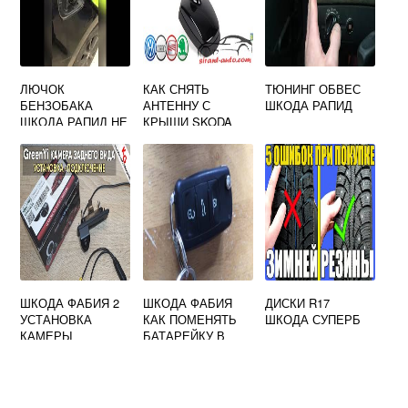
ЛЮЧОК
КАК СНЯТЬ
ТЮНИНГ ОБВЕС
БЕНЗОБАКА
АНТЕННУ С
ШКОДА РАПИД
ШКОДА РАПИД НЕ
КРЫШИ SKODA
ЗАКРЫВАЕТСЯ
OCTAVIA A7
ШКОДА ФАБИЯ 2
ШКОДА ФАБИЯ
ДИСКИ R17
УСТАНОВКА
КАК ПОМЕНЯТЬ
ШКОДА СУПЕРБ
КАМЕРЫ
БАТАРЕЙКУ В
ЗАДНЕГО ВИДА
КЛЮЧЕ