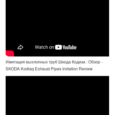
Имитация выхлопных труб Шкода Кодиак : Обзор -
SKODA Kodiaq Exhaust Pipes Imitation Review