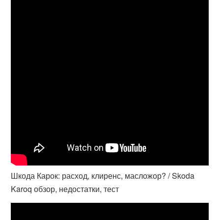
Шкода Карок: расход, клиренс, масложор? / Skoda
Karoq обзор, недостатки, тест