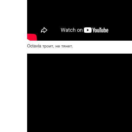
Octavia троит, не тянет.