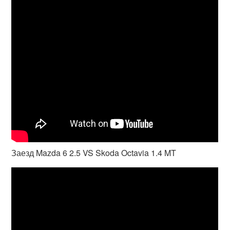
Заезд Mazda 6 2.5 VS Skoda Octavia 1.4 MT