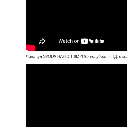
Чипанул SKODA RAPID 1.6MPI 90 лс, убрал ППД, отз