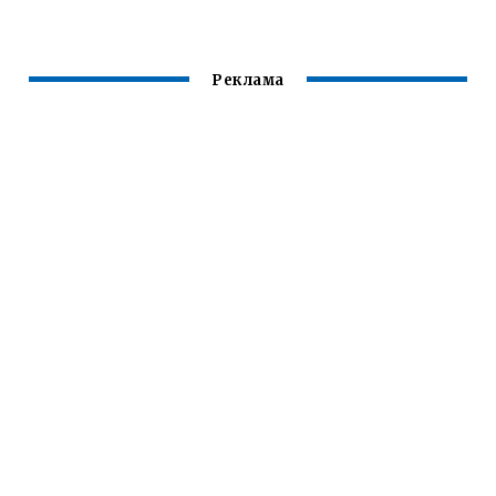
ПЕРЕДАЧИ SKODA
OCTAVIA A5
Реклама