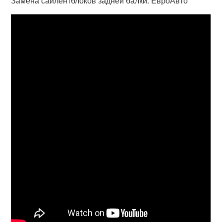
Замена сайлентблоков задней балки. ЕвроАвто