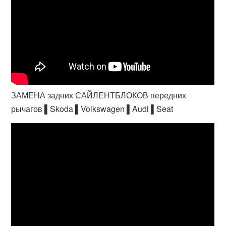
ЗАМЕНА задних САЙЛЕНТБЛОКОВ передних
рычагов ▌Skoda ▌Volkswagen ▌Audi ▌Seat