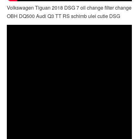
Volkswagen Tiguan 2018 DSG 7 oil change filter change
OBH DQ500 Audi Q3 TT RS schimb ulei cutie DSG