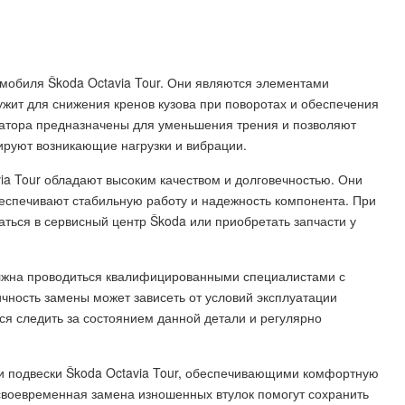
омобиля Škoda Octavia Tour. Они являются элементами
ужит для снижения кренов кузова при поворотах и обеспечения
изатора предназначены для уменьшения трения и позволяют
ируют возникающие нагрузки и вибрации.
ia Tour обладают высоким качеством и долговечностью. Они
беспечивают стабильную работу и надежность компонента. При
ться в сервисный центр Škoda или приобретать запчасти у
олжна проводиться квалифицированными специалистами с
чность замены может зависеть от условий эксплуатации
ся следить за состоянием данной детали и регулярно
и подвески Škoda Octavia Tour, обеспечивающими комфортную
 своевременная замена изношенных втулок помогут сохранить