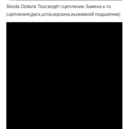
Skoda Octavia Tour,ведёт сцепление.Замена к-та
сцепления(диск,шток,корзина,выжимной подшипник)