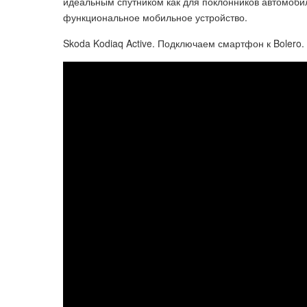
идеальным спутником как для поклонников автомобиле
функциональное мобильное устройство.
Skoda Kodiaq Active. Подключаем смартфон к Bolero.