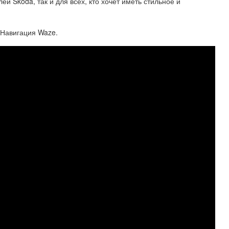
й Škoda, так и для всех, кто хочет иметь стильное и
 Навигация Waze.