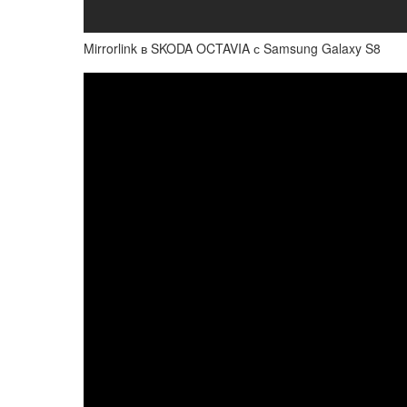
Mirrorlink в SKODA OCTAVIA с Samsung Galaxy S8