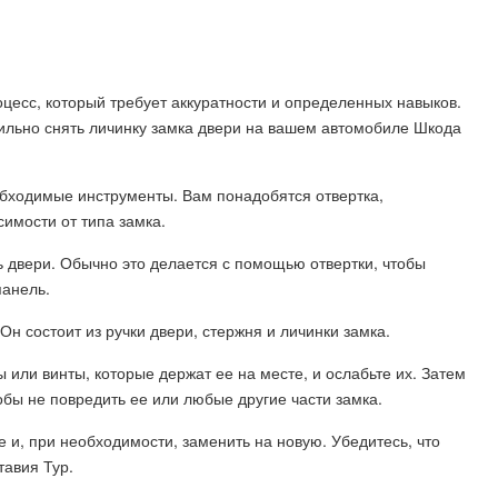
оцесс, который требует аккуратности и определенных навыков.
вильно снять личинку замка двери на вашем автомобиле Шкода
еобходимые инструменты. Вам понадобятся отвертка,
симости от типа замка.
 двери. Обычно это делается с помощью отвертки, чтобы
панель.
н состоит из ручки двери, стержня и личинки замка.
 или винты, которые держат ее на месте, и ослабьте их. Затем
обы не повредить ее или любые другие части замка.
 и, при необходимости, заменить на новую. Убедитесь, что
тавия Тур.