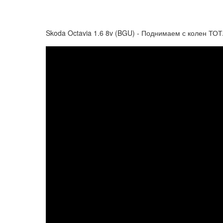
Skoda Octavia 1.6 8v (BGU) - Поднимаем с колен ТОТ