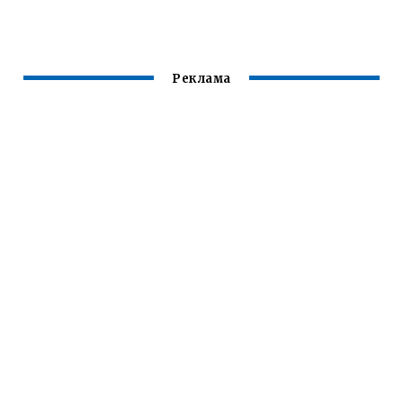
А5 1.8 TSI
И
Реклама