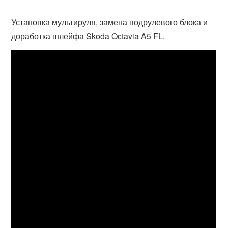
Установка мультируля, замена подрулевого блока и
доработка шлейфа Skoda Octavia A5 FL.