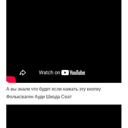
А вы знали что будет если нажать эту кнопку
Фольксваген Ауди Шкода Сеат