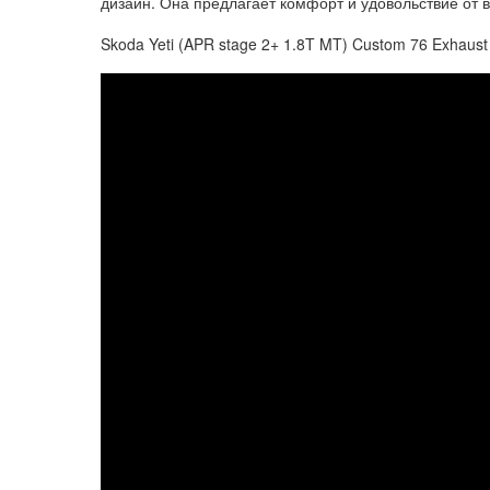
дизайн. Она предлагает комфорт и удовольствие от 
Skoda Yeti (APR stage 2+ 1.8T MT) Custom 76 Exhaust