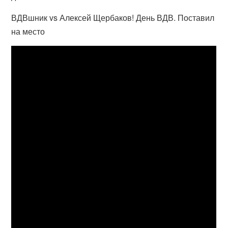
ВДВшник vs Алексей Щербаков! День ВДВ. Поставил
на место