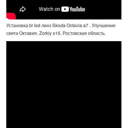
Установка bi led линз Skoda Octavia a7 . Улучшение
света Октавия. Zorkiy s15. Ростовская область.