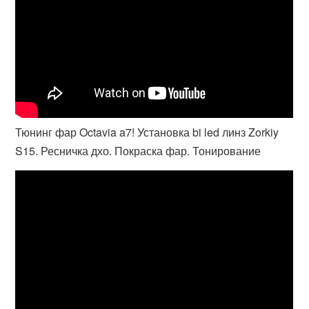
Тюнинг фар Octavia a7! Установка bi led линз Zorkiy
S15. Ресничка дхо. Покраска фар. Тонирование