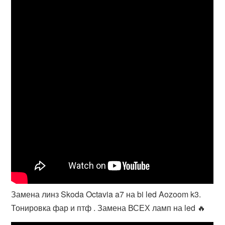
Замена линз Skoda Octavia a7 на bi led Aozoom k3.
Тонировка фар и птф . Замена ВСЕХ ламп на led 🔥