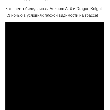
Как светят билед линзы Aozoom A10 и Dragon Knight
K3 ночью в условиях плохой видимости на трассе!