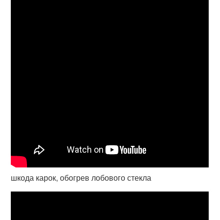
шкода карок, обогрев лобового стекла