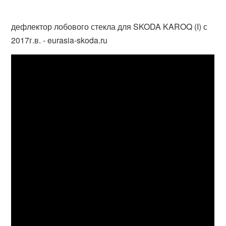
дефлектор лобового стекла для SKODA KAROQ (I) с
2017г.в. - eurasia-skoda.ru