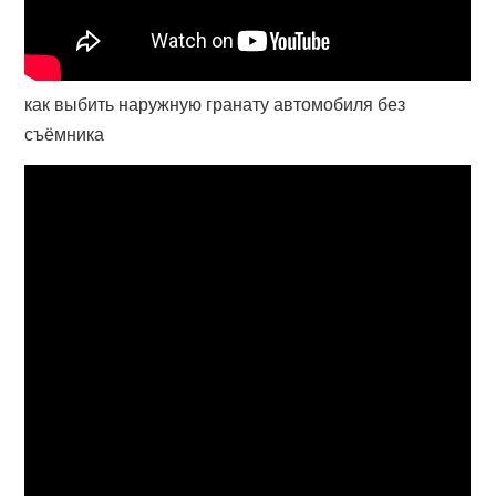
как выбить наружную гранату автомобиля без
съёмника