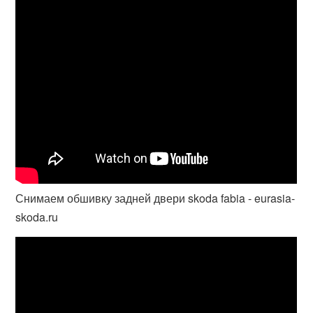
Снимаем обшивку задней двери skoda fabia - eurasia-
skoda.ru