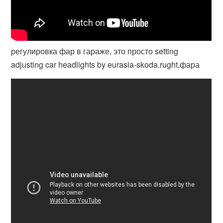
регулировка фар в гараже, это просто setting
adjusting car headlights by eurasia-skoda.rught.фара