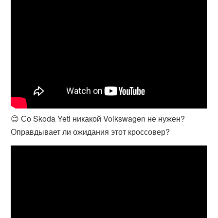
😊 Со Skoda Yeti никакой Volkswagen не нужен?
Оправдывает ли ожидания этот кроссовер?