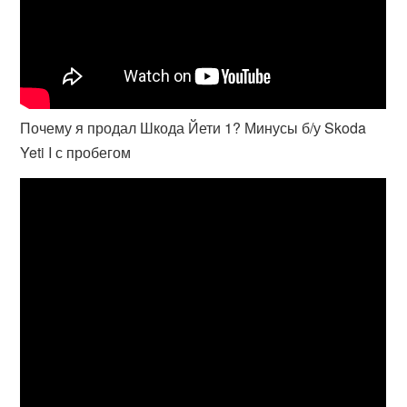
Почему я продал Шкода Йети 1? Минусы б/у Skoda
Yeti I с пробегом