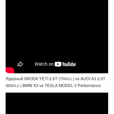
Ядерный SKODA YETI 2.5Т (700л.с.) vs AUDI A3 2.0T
(600л.с.) BMW X3 vs TESLA MODEL 3 Performance