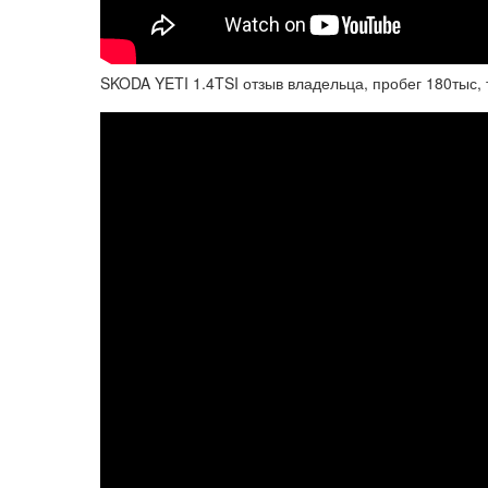
SKODA YETI 1.4TSI отзыв владельца, пробег 180тыс, 