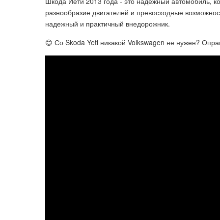
Шкода Йети 2013 года - это надежный автомобиль, к
разнообразие двигателей и превосходные возможност
надежный и практичный внедорожник.
😊 Со Skoda Yeti никакой Volkswagen не нужен? Опр