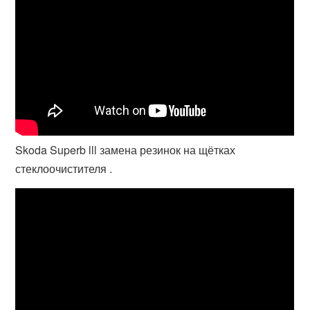
Skoda Superb lll замена резинок на щётках
стеклоочистителя .