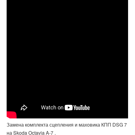
Замена комплекта сцепления и махoвика КПП DSG 7
на Skoda Octavia A-7 .