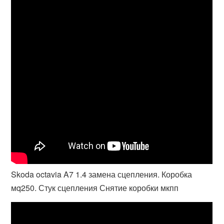
Skoda octavia A7 1.4 замена сцепления. Коробка
мq250. Стук сцепления Снятие коробки мкпп