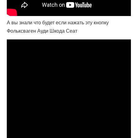
А вы знали что будет если нажать эту кнопку
Фольксваген Ауди Шкода Сеат