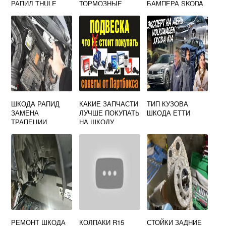
РАПИД THULE
ТОРМОЗНЫЕ
БАМПЕРА SKODA
ДИСКИ НА SKODA
OCTAVIA TOUR
OCTAVIA A5
ШКОДА РАПИД
КАКИЕ ЗАПЧАСТИ
ТИП КУЗОВА
ЗАМЕНА
ЛУЧШЕ ПОКУПАТЬ
ШКОДА ЕТТИ
ТРАПЕЦИИ
НА ШКОДУ
ДВОРНИКОВ
ОКТАВИЯ ТУР
РЕМОНТ ШКОДА
КОЛПАКИ R15
СТОЙКИ ЗАДНИЕ