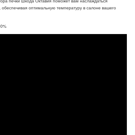
ора печки Шкода Октавия поможет вам наслаждаться
 обеспечивая оптимальную температуру в салоне вашего
110%