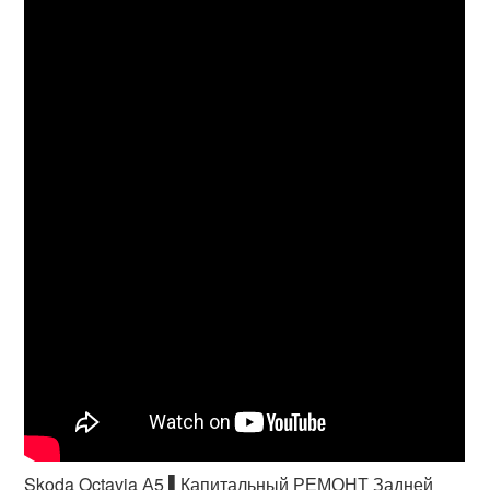
Skoda Octavia А5 ▌Капитальный РЕМОНТ Задней