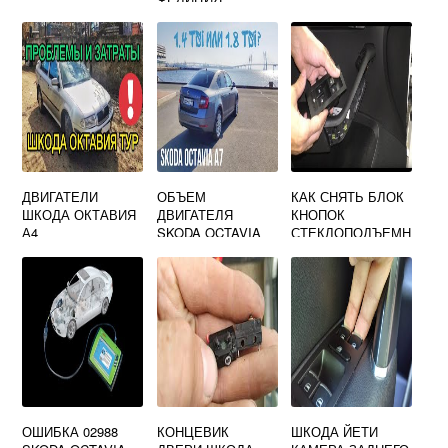
УНИВЕРСАЛ
ДВИГАТЕЛИ
ОБЪЕМ
КАК СНЯТЬ БЛОК
ШКОДА ОКТАВИЯ
ДВИГАТЕЛЯ
КНОПОК
А4
SKODA OCTAVIA
СТЕКЛОПОДЪЕМН
ИКОВ ШКОДА
ОКТАВИЯ А7
ОШИБКА 02988
КОНЦЕВИК
ШКОДА ЙЕТИ