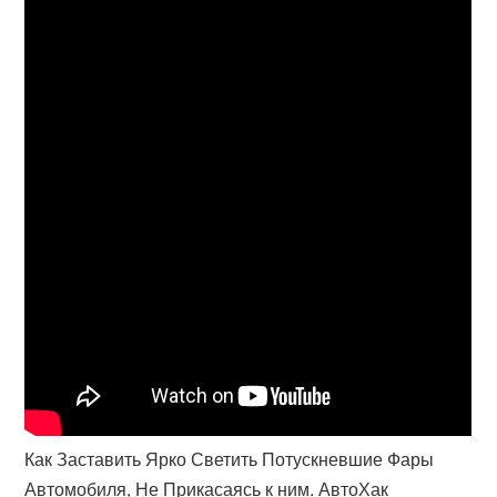
Как Заставить Ярко Светить Потускневшие Фары
Автомобиля, Не Прикасаясь к ним. АвтоХак