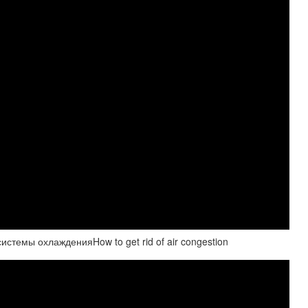
истемы охлажденияHow to get rid of air congestion