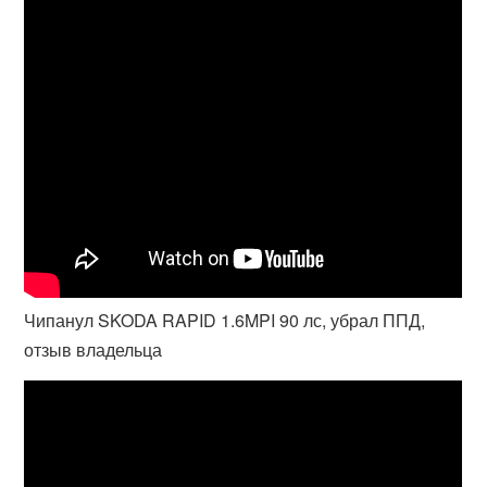
Чипанул SKODA RAPID 1.6MPI 90 лс, убрал ППД,
отзыв владельца