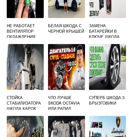
НЕ РАБОТАЕТ
БЕЛАЯ ШКОДА С
ЗАМЕНА
ВЕНТИЛЯТОР
ЧЕРНОЙ КРЫШЕЙ
БАТАРЕЙКИ В
ОХЛАЖДЕНИЯ
КЛЮЧЕ ШКОДА
SKODA OCTAVIA
РУМСТЕР
2003 ГОДА
СТОЙКА
ЧТО ЛУЧШЕ
СУПЕРБ ШКОДА 3
СТАБИЛИЗАТОРА
SKODA OCTAVIA
БРЫЗГОВИКИ
ШКОДА КАРОК
ИЛИ РАПИД
ОТЗЫВЫ
ВЛАДЕЛЬЦЕВ