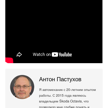
Антон Пастухов
Я автомеханик с 20-летним опытом
работы. С 2015 года являюсь
владельцем Škoda Octavia, что
позволило мне глубже понять и