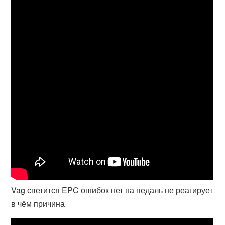
Vag светится EPC ошибок нет на педаль не реагирует
в чём причина