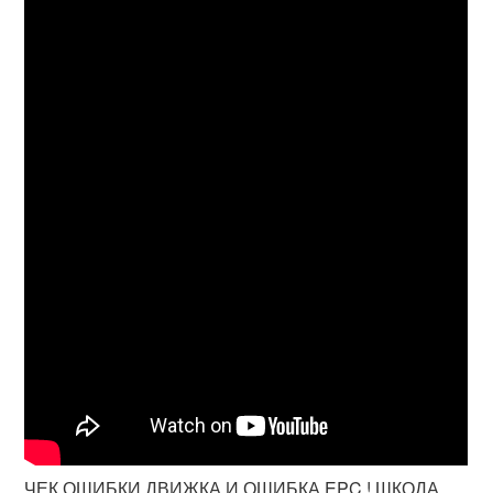
ЧЕК ОШИБКИ ДВИЖКА И ОШИБКА EPC ! ШКОДА