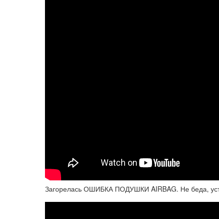
Загорелась ОШИБКА ПОДУШКИ AIRBAG. Не беда, устр