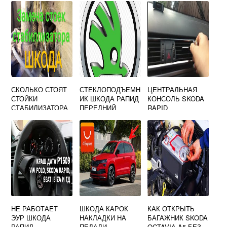
СКОЛЬКО СТОЯТ
СТЕКЛОПОДЪЕМН
ЦЕНТРАЛЬНАЯ
СТОЙКИ
ИК ШКОДА РАПИД
КОНСОЛЬ SKODA
СТАБИЛИЗАТОРА
ПЕРЕДНИЙ
RAPID
НА SKODA
ЛЕВЫЙ
OCTAVIA A5
НЕ РАБОТАЕТ
ШКОДА КАРОК
КАК ОТКРЫТЬ
ЭУР ШКОДА
НАКЛАДКИ НА
БАГАЖНИК SKODA
РАПИД
ПЕДАЛИ
OCTAVIA A5 БЕЗ