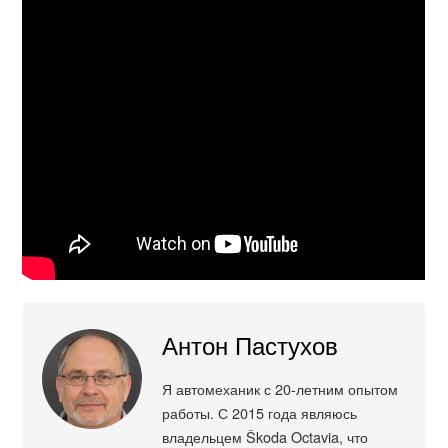
Антон Пастухов
Я автомеханик с 20-летним опытом
работы. С 2015 года являюсь
владельцем Škoda Octavia, что