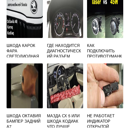
ШКОДА КАРОК
ГДЕ НАХОДИТСЯ
КАК
ФАРА
ДИАГНОСТИЧЕСК
ПОДКЛЮЧИТЬ
СВЕТОДИОДНАЯ
ИЙ РАЗЪЕМ
ПРОТИВОТУМАНК
ШКОДА РАПИД
И НА SKODA
OCTAVIA A5
РЕСТАЙЛИНГ
ШКОДА ОКТАВИЯ
МАЗДА СХ 5 ИЛИ
НЕ РАБОТАЕТ
БАМПЕР ЗАДНИЙ
ШКОДА КОДИАК
ИНДИКАТОР
А7
ЧТО ЛУЧШЕ
ОТКРЫТОЙ
ДВЕРИ SKODA