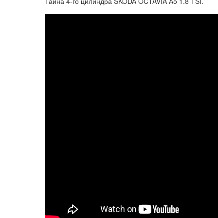
Тайна 4-го цилиндра SKODA OCTAVIA A5 1.8 TSI.