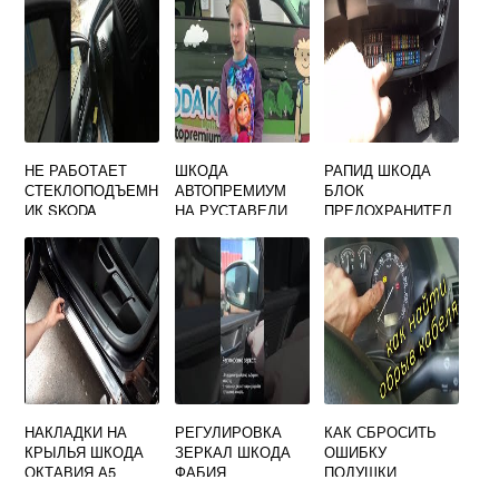
НЕ РАБОТАЕТ
ШКОДА
РАПИД ШКОДА
СТЕКЛОПОДЪЕМН
АВТОПРЕМИУМ
БЛОК
ИК SKODA
НА РУСТАВЕЛИ
ПРЕДОХРАНИТЕЛ
OCTAVIA TOUR С
ЕЙ
ВОДИТЕЛЬСКОЙ
СТОРОНЫ
НАКЛАДКИ НА
РЕГУЛИРОВКА
КАК СБРОСИТЬ
КРЫЛЬЯ ШКОДА
ЗЕРКАЛ ШКОДА
ОШИБКУ
ОКТАВИЯ А5
ФАБИЯ
ПОДУШКИ
БЕЗОПАСНОСТИ