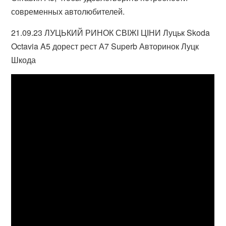
современных автолюбителей.
21.09.23 ЛУЦЬКИЙ РИНОК СВІЖІ ЦІНИ Луцьк Skoda
Octavia A5 дорест рест А7 Superb Авторинок Луцк
Шкода