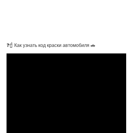
❓☝️ Как узнать код краски автомобиля 🚗