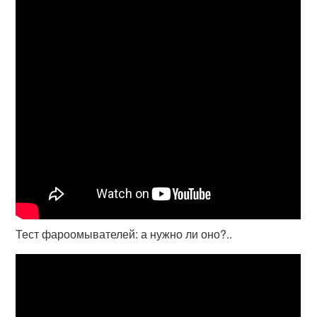
Тест фароомывателей: а нужно ли оно?..